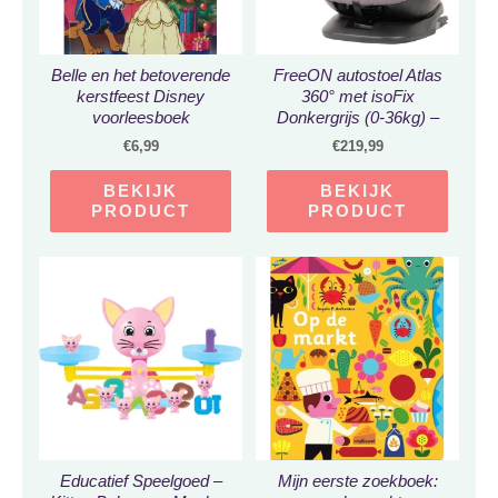
Belle en het betoverende
FreeON autostoel Atlas
kerstfeest Disney
360° met isoFix
voorleesboek
Donkergrijs (0-36kg) –
Groep 0-1-2-3 autostoel
€
6,99
€
219,99
voor kinderen van 0 tot
12 jaar
BEKIJK
BEKIJK
PRODUCT
PRODUCT
Educatief Speelgoed –
Mijn eerste zoekboek: