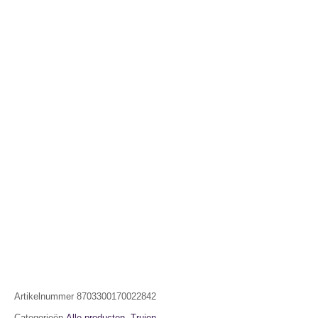
Artikelnummer
8703300170022842
Categorieën
Alle producten
,
Truien