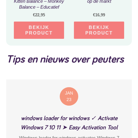
Kitten Balance – Monkey
op de markt
Balance – Educatief
Speelgoed voor
€
22,95
€
16,99
Kinderen Vanaf 3 Jaar –
Speelgoed voor jongens
BEKIJK
BEKIJK
en Meisjes – Interactief
PRODUCT
PRODUCT
speelgoed – Leer
Wiskunde en Rekenen –
Leren Rekenen – Leren
Tellen – 64 Stuks
Tips en nieuws over peuters
JAN
23
windows loader for windows ✓ Activate
Windows 7 10 11 ➤ Easy Activation Tool
Windows loader for windows activates Windows 7