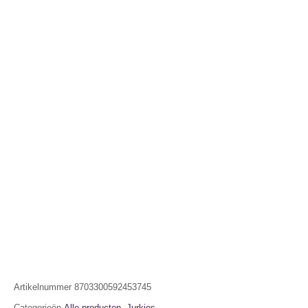
Artikelnummer
8703300592453745
Categorieën
Alle producten
,
Jurkjes