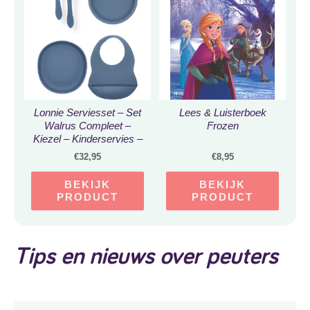
Lonnie Serviesset – Set
Lees & Luisterboek
Walrus Compleet –
Frozen
Kiezel – Kinderservies –
Servies – Bestek
€
32,95
€
8,95
BEKIJK
BEKIJK
PRODUCT
PRODUCT
Tips en nieuws over peuters