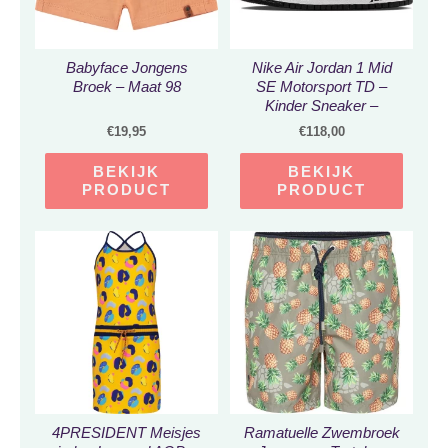
Babyface Jongens
Nike Air Jordan 1 Mid
Broek – Maat 98
SE Motorsport TD –
Kinder Sneaker –
DJ0335-067 – Maat 27
€
19,95
€
118,00
BEKIJK
BEKIJK
PRODUCT
PRODUCT
4PRESIDENT Meisjes
Ramatuelle Zwembroek