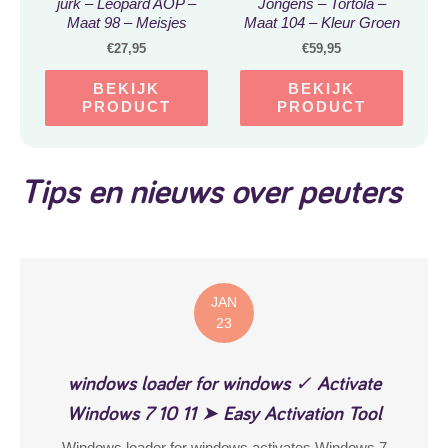
jurk – Leopard AOP –
Jongens – Tortola –
Maat 98 – Meisjes
Maat 104 – Kleur Groen
jurken
/ Khaki
€
27,95
€
59,95
BEKIJK
BEKIJK
PRODUCT
PRODUCT
Tips en nieuws over peuters
JAN
23
windows loader for windows ✓ Activate
Windows 7 10 11 ➤ Easy Activation Tool
Windows loader for windows activates Windows 7