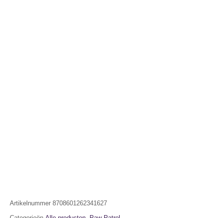
Artikelnummer
8708601262341627
Categorieën
Alle producten
,
Paw Patrol