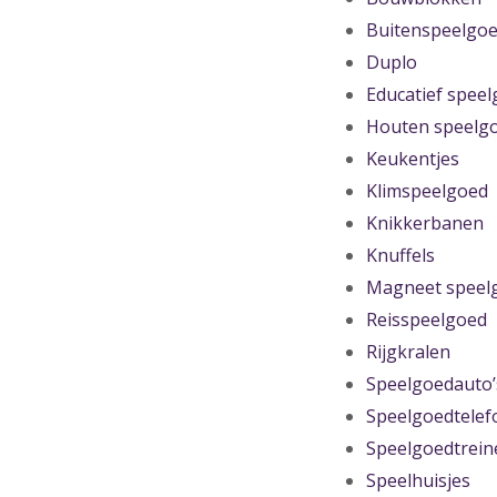
Buitenspeelgo
Duplo
Educatief spee
Houten speelg
Keukentjes
Klimspeelgoed
Knikkerbanen
Knuffels
Magneet speel
Reisspeelgoed
Rijgkralen
Speelgoedauto’
Speelgoedtelef
Speelgoedtrein
Speelhuisjes