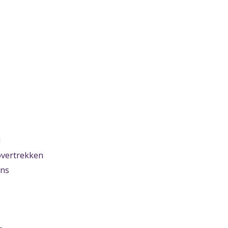
d
vertrekken
ens