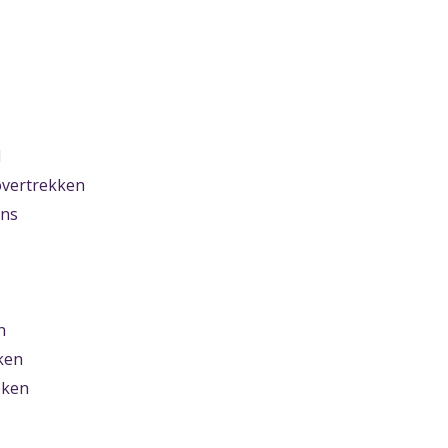
d
vertrekken
ens
n
ken
eken