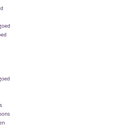
ed
lgoed
oed
goed
s
oons
en