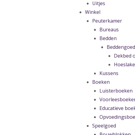
Uitjes
Winkel
Peuterkamer
Bureaus
Bedden
Beddengoe
Dekbed o
Hoeslak
Kussens
Boeken
Luisterboeken
Voorleesboeke
Educatieve boe
Opvoedingsbo
Speelgoed
Bouwblokken