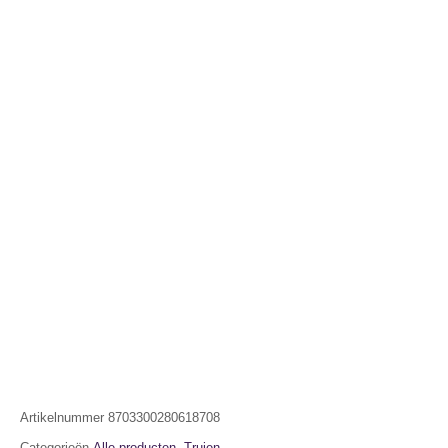
Artikelnummer
8703300280618708
Categorieën
Alle producten
,
Truien