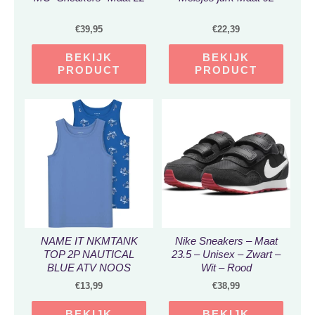
€
39,95
€
22,39
BEKIJK
BEKIJK
PRODUCT
PRODUCT
NAME IT NKMTANK
Nike Sneakers – Maat
TOP 2P NAUTICAL
23.5 – Unisex – Zwart –
BLUE ATV NOOS
Wit – Rood
Jongens Ondergoed –
€
13,99
€
38,99
Maat 92
BEKIJK
BEKIJK