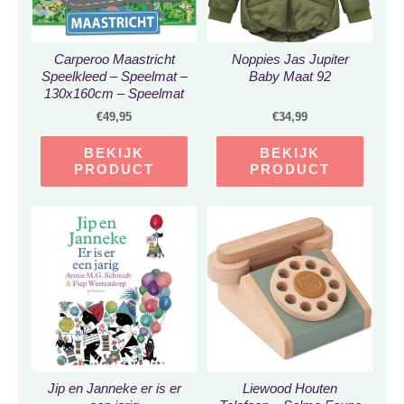
Carperoo Maastricht
Noppies Jas Jupiter
Speelkleed – Speelmat –
Baby Maat 92
130x160cm – Speelmat
Baby – Speeltapijt –
€
49,95
€
34,99
Speelkleed Jongens –
Autokleed – Speelkleed
BEKIJK
BEKIJK
Meisjes – Verkeerskleed
PRODUCT
PRODUCT
Jip en Janneke er is er
Liewood Houten