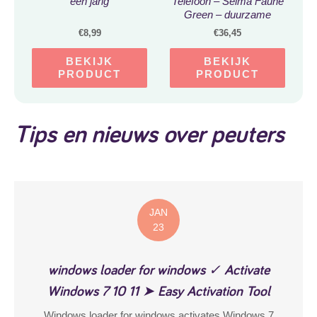
een jarig
Telefoon – Selma Faune
Green – duurzame
speelgoed telefoon
€
8,99
€
36,45
BEKIJK
BEKIJK
PRODUCT
PRODUCT
Tips en nieuws over peuters
JAN
23
windows loader for windows ✓ Activate
Windows 7 10 11 ➤ Easy Activation Tool
Windows loader for windows activates Windows 7