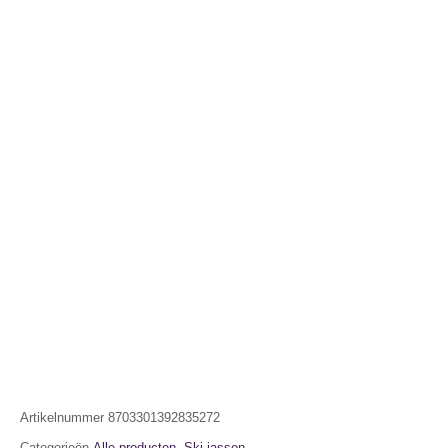
Artikelnummer
8703301392835272
Categorieën
Alle producten
,
Ski jassen