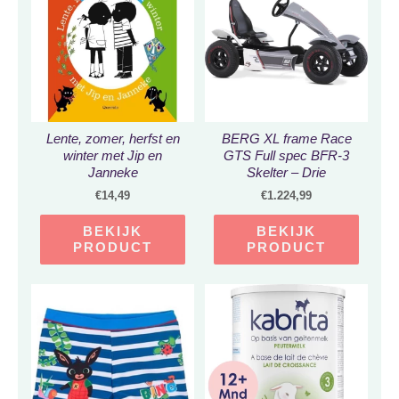
Lente, zomer, herfst en
BERG XL frame Race
winter met Jip en
GTS Full spec BFR-3
Janneke
Skelter – Drie
versnellingen – Grijs –
€
14,49
€
1.224,99
Vanaf 5 jaar
BEKIJK
BEKIJK
PRODUCT
PRODUCT