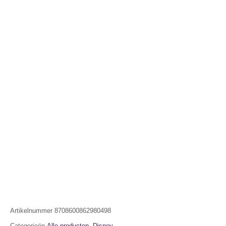
Artikelnummer
8708600862980498
Categorieën
Alle producten
,
Disney