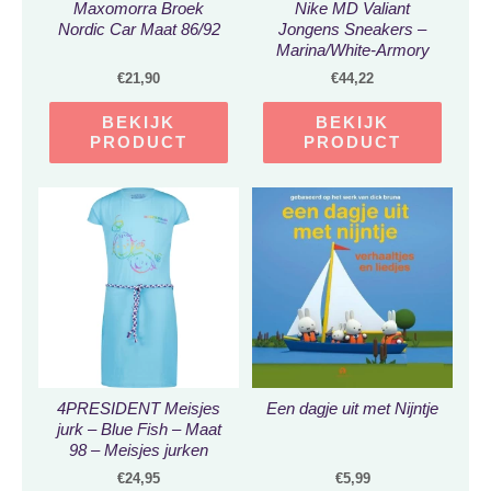
Maxomorra Broek
Nike MD Valiant
Nordic Car Maat 86/92
Jongens Sneakers –
Marina/White-Armory
Navy – Maat 27
€
21,90
€
44,22
BEKIJK
BEKIJK
PRODUCT
PRODUCT
4PRESIDENT Meisjes
Een dagje uit met Nijntje
jurk – Blue Fish – Maat
98 – Meisjes jurken
€
24,95
€
5,99