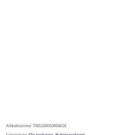
Artikelnummer
7065100050856616
Categorieën
Alle producten
,
Buitenspeelgoed