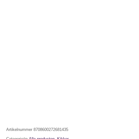
Artikelnummer
8708600272681435
Categorieën
Alle producten
,
Kikker