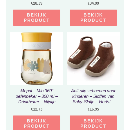
€
28,39
€
34,99
BEKIJK
BEKIJK
PRODUCT
PRODUCT
Mepal – Mio 360°
Anti-slip schoenen voor
oefenbeker – 300 ml –
kinderen – Sloffen van
Drinkbeker – Nijntje
Baby-Slofje – Herfst –
explore
Winter – Mokka Bruin
€
12,73
€
16,95
maat 24/25
BEKIJK
BEKIJK
PRODUCT
PRODUCT