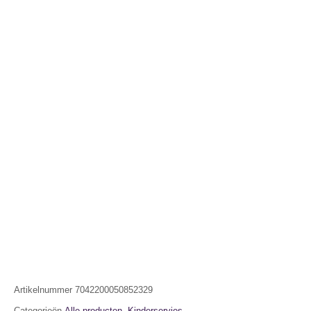
Artikelnummer
7042200050852329
Categorieën
Alle producten
,
Kinderservies