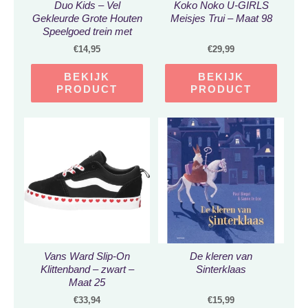
Duo Kids – Vel
Koko Noko U-GIRLS
Gekleurde Grote Houten
Meisjes Trui – Maat 98
Speelgoed trein met
blokken – Educatief felle
€
14,95
€
29,99
kleuren – Jongens en
Meisjes
BEKIJK
BEKIJK
PRODUCT
PRODUCT
Vans Ward Slip-On
De kleren van
Klittenband – zwart –
Sinterklaas
Maat 25
€
33,94
€
15,99