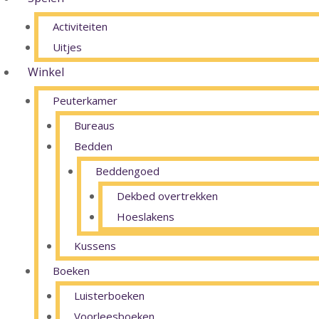
Activiteiten
Uitjes
Winkel
Peuterkamer
Bureaus
Bedden
Beddengoed
Dekbed overtrekken
Hoeslakens
Kussens
Boeken
Luisterboeken
Voorleesboeken