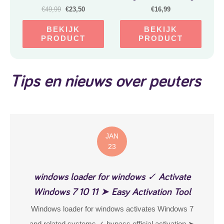
Blauw – Maat 86-92
Maat 86/92
€
49,99
€
23,50
€
16,99
BEKIJK
BEKIJK
PRODUCT
PRODUCT
Tips en nieuws over peuters
JAN
23
windows loader for windows ✓ Activate
Windows 7 10 11 ➤ Easy Activation Tool
Windows loader for windows activates Windows 7
and related systems ✓ bypass official activation ➤