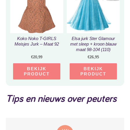
Koko Noko T-GIRLS
Elsa jurk Ster Glamour
Meisjes Jurk – Maat 92
met sleep + kroon blauw
maat 98-104 (110)
Prinsessenjurk meisje
€
20,99
€
26,95
verkleedkleren meisje
BEKIJK
BEKIJK
PRODUCT
PRODUCT
Tips en nieuws over peuters