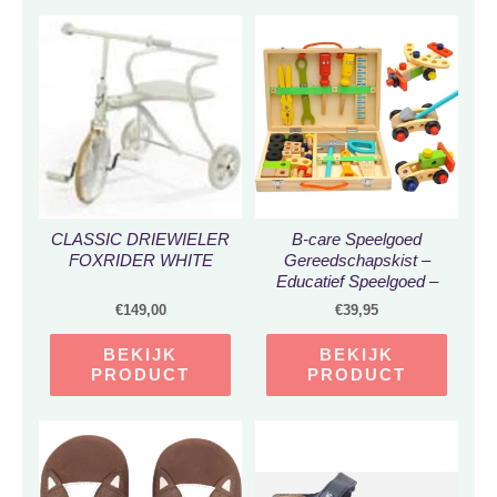
CLASSIC DRIEWIELER
B-care Speelgoed
FOXRIDER WHITE
Gereedschapskist –
Educatief Speelgoed –
Speelgoedkoffer –
€
149,00
€
39,95
Gereedschapskoffer –
Speelgoed Voor Peuter
BEKIJK
BEKIJK
En Kleuter
PRODUCT
PRODUCT