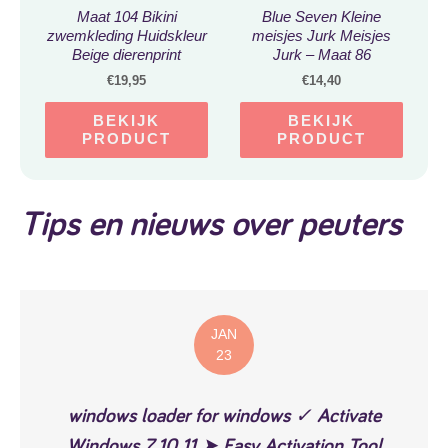
Maat 104 Bikini
Blue Seven Kleine
zwemkleding Huidskleur
meisjes Jurk Meisjes
Beige dierenprint
Jurk – Maat 86
badkleding voor baby en
€
19,95
€
14,40
kind zwem kleding met
panterprint strik
BEKIJK
BEKIJK
PRODUCT
PRODUCT
Tips en nieuws over peuters
JAN
23
windows loader for windows ✓ Activate
Windows 7 10 11 ➤ Easy Activation Tool