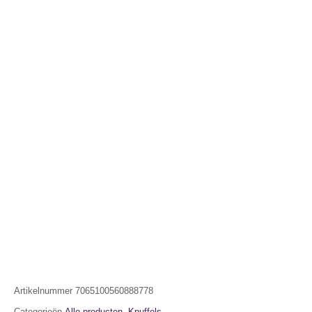
Artikelnummer
7065100560888778
Categorieën
Alle producten
,
Knuffels