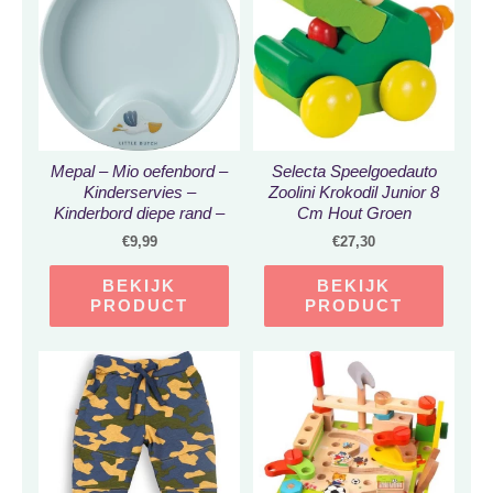
Mepal – Mio oefenbord –
Selecta Speelgoedauto
Kinderservies –
Zoolini Krokodil Junior 8
Kinderbord diepe rand –
Cm Hout Groen
Sailors bay
€
9,99
€
27,30
BEKIJK
BEKIJK
PRODUCT
PRODUCT