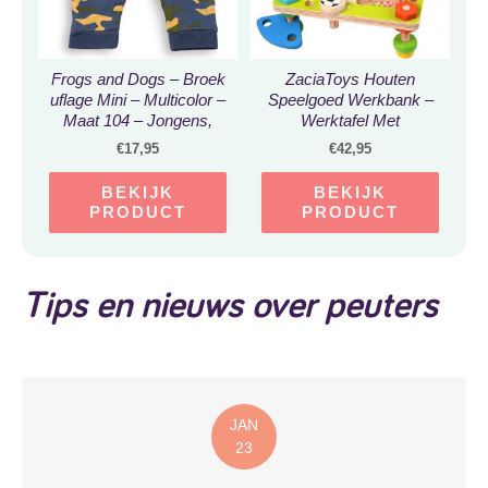
Frogs and Dogs – Broek
ZaciaToys Houten
uflage Mini – Multicolor –
Speelgoed Werkbank –
Maat 104 – Jongens,
Werktafel Met
Meisjes
Schroeven Moeren
€
17,95
€
42,95
Bankschroef &
Gereedschap – Mini
BEKIJK
BEKIJK
Gereedschaps Tafel –
PRODUCT
PRODUCT
Montessori educatief
speelgoed
Tips en nieuws over peuters
JAN
23