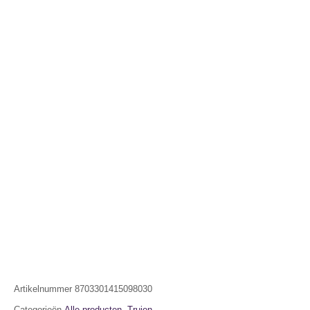
Artikelnummer
8703301415098030
Categorieën
Alle producten
,
Truien