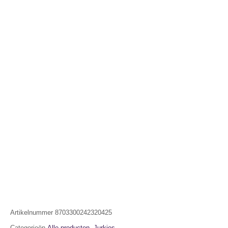
Artikelnummer
8703300242320425
Categorieën
Alle producten
,
Jurkjes