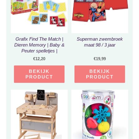
Grafix Find The Match |
Superman zwembroek
Dieren Memory | Baby &
maat 98 / 3 jaar
Peuter spelletjes |
Kaartspel | Vind het Paar
€
12,20
€
19,99
| 48 kaarten – 24
matches | Memory voor
BEKIJK
BEKIJK
kinderen vanaf 3 jaar
PRODUCT
PRODUCT