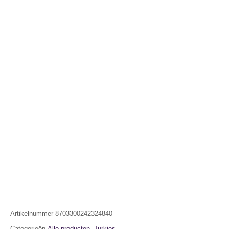
Artikelnummer
8703300242324840
Categorieën
Alle producten
,
Jurkjes