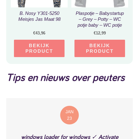
B. Nosy Y301-5250
Plaspotje – Babystartup
Meisjes Jas Maat 98
– Grey – Potty – WC
potje baby – WC potje
peuter – Potty training –
€
43,96
€
12,99
Potty training seat – WC
potje kind – WC potje
BEKIJK
BEKIJK
peuter jongens –
PRODUCT
PRODUCT
Zindelijkheid
Tips en nieuws over peuters
JAN
23
windows loader for windows ✓ Activate