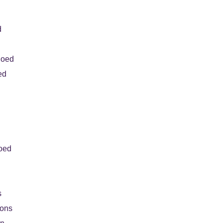
d
goed
ed
oed
s
oons