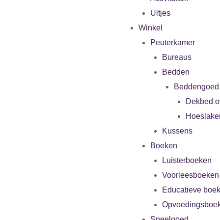
Uitjes
Winkel
Peuterkamer
Bureaus
Bedden
Beddengoed
Dekbed o
Hoeslake
Kussens
Boeken
Luisterboeken
Voorleesboeken
Educatieve boe
Opvoedingsboe
Speelgoed