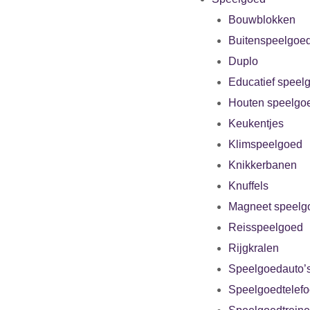
Bouwblokken
Buitenspeelgoe
Duplo
Educatief speel
Houten speelgo
Keukentjes
Klimspeelgoed
Knikkerbanen
Knuffels
Magneet speelg
Reisspeelgoed
Rijgkralen
Speelgoedauto’
Speelgoedtelef