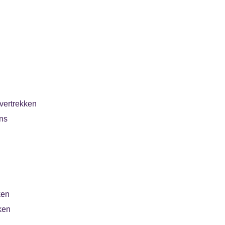
vertrekken
ns
ken
ken