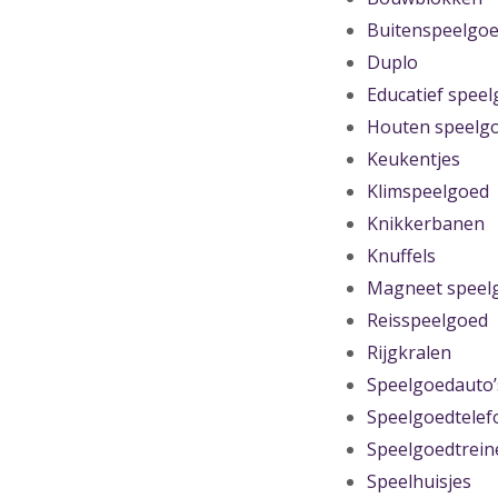
Buitenspeelgo
Duplo
Educatief spee
Houten speelg
Keukentjes
Klimspeelgoed
Knikkerbanen
Knuffels
Magneet speel
Reisspeelgoed
Rijgkralen
Speelgoedauto’
Speelgoedtelef
Speelgoedtrein
Speelhuisjes