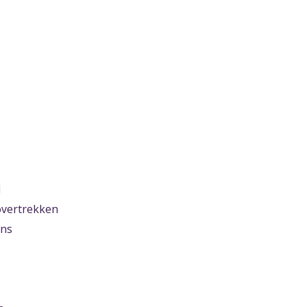
d
vertrekken
ens