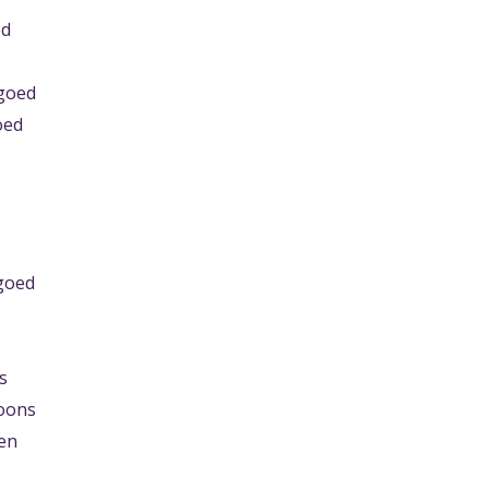
ed
lgoed
oed
goed
s
oons
en