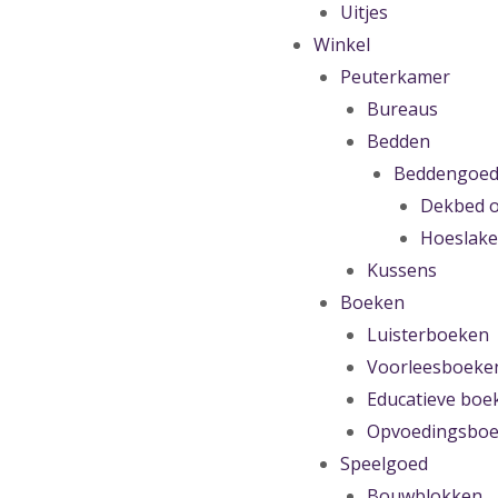
Uitjes
Winkel
Peuterkamer
Bureaus
Bedden
Beddengoe
Dekbed o
Hoeslak
Kussens
Boeken
Luisterboeken
Voorleesboeke
Educatieve boe
Opvoedingsbo
Speelgoed
Bouwblokken