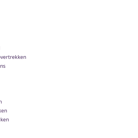
d
vertrekken
ens
n
ken
eken