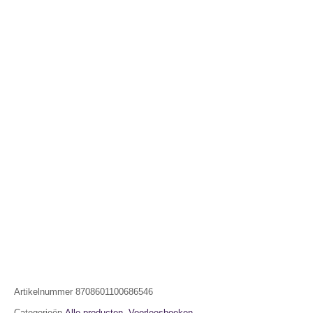
Artikelnummer
8708601100686546
Categorieën
Alle producten
,
Voorleesboeken