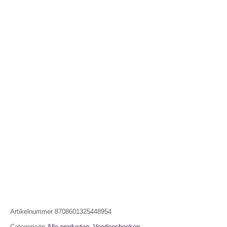
Artikelnummer
8708601325448954
Categorieën
Alle producten
,
Voorleesboeken