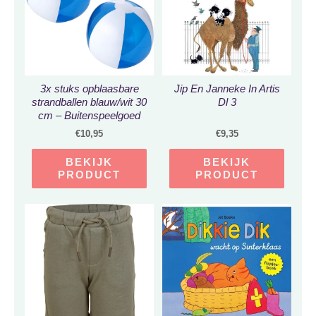
3x stuks opblaasbare
Jip En Janneke In Artis
strandballen blauw/wit 30
Dl 3
cm – Buitenspeelgoed
waterspeelgoed
€
10,95
€
9,35
opblaasbaar
BEKIJK
BEKIJK
PRODUCT
PRODUCT