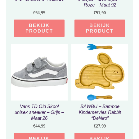
Roze – Maat 92
€
54,95
€
51,90
BEKIJK
BEKIJK
PRODUCT
PRODUCT
Vans TD Old Skool
BAWBU – Bamboe
unisex sneaker – Grijs –
Kinderservies Rabbit
Maat 26
“DeNiro”
€
44,99
€
27,99
BEKIJK
BEKIJK