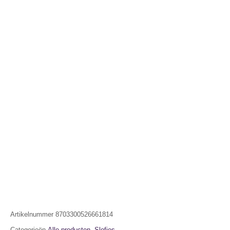
Artikelnummer
8703300526661814
Categorieën
Alle producten
,
Slofjes