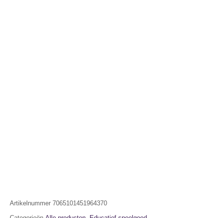
Artikelnummer
7065101451964370
Categorieën
Alle producten
,
Educatief speelgoed