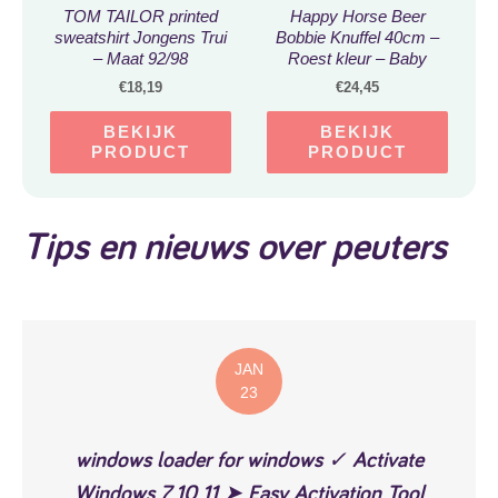
TOM TAILOR printed
Happy Horse Beer
sweatshirt Jongens Trui
Bobbie Knuffel 40cm –
– Maat 92/98
Roest kleur – Baby
knuffel
€
18,19
€
24,45
BEKIJK
BEKIJK
PRODUCT
PRODUCT
Tips en nieuws over peuters
JAN
23
windows loader for windows ✓ Activate
Windows 7 10 11 ➤ Easy Activation Tool