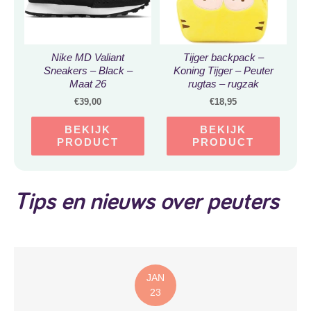
Nike MD Valiant
Tijger backpack –
Sneakers – Black –
Koning Tijger – Peuter
Maat 26
rugtas – rugzak
Schooltas voor
€
39,00
€
18,95
Peuters/Kleuters –
Jongens en Meisjes |
BEKIJK
BEKIJK
Kinderrugzak | Kinder
PRODUCT
PRODUCT
rugzak | Dieren |
Schooltas |
Peuterspeelzaal |
Opvang | 6 liter | Klein
Tips en nieuws over peuters
peuter rugzak | Rugtas |
Schooltas
JAN
23