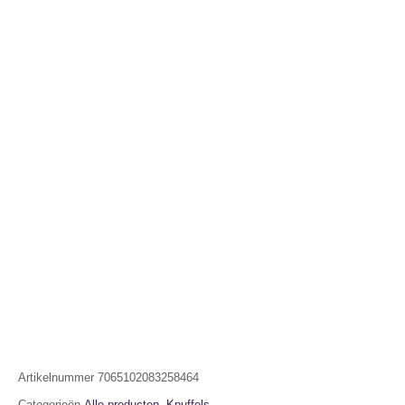
Artikelnummer
7065102083258464
Categorieën
Alle producten
,
Knuffels