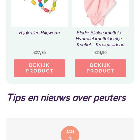
Rijgkralen Rijgworm
Elodie Blinkie knuffels –
Hydrofiel knuffeldoekje –
Knuffel – Kraamcadeau
– Knuffel konijn Candy –
€
27,75
€
24,90
Candy Pink
BEKIJK
BEKIJK
PRODUCT
PRODUCT
Tips en nieuws over peuters
JAN
23