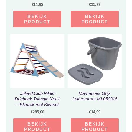
€
11,95
€
35,99
BEKIJK
BEKIJK
PRODUCT
PRODUCT
Juliard.Club Pikler
MamaLoes Grijs
Driehoek Triangle Net 1
Luieremmer ML050316
– Klimrek met Klimnet
en Glijbaan Klimbord –
€
285,60
€
14,99
Klimtoestel voor
kinderen – Klimtoren
BEKIJK
BEKIJK
voor peuters en kleuters
PRODUCT
PRODUCT