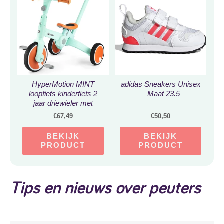
HyperMotion MINT
adidas Sneakers Unisex
loopfiets kinderfiets 2
– Maat 23.5
jaar driewieler met
duwstang jongens kinder
€
67,49
€
50,50
fiets baby loopfietsen
driewielers jongen
BEKIJK
BEKIJK
meisje step peuter
PRODUCT
PRODUCT
loopfietsje comfort 4 in 1
voor peuters kind
kinderen meisjes fietsje
stuurstang trappers
Tips en nieuws over peuters