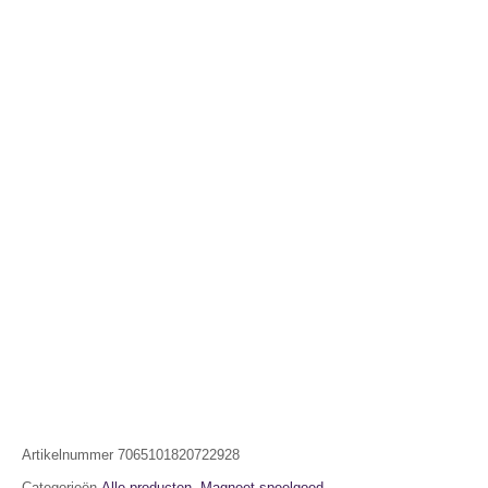
Artikelnummer
7065101820722928
Categorieën
Alle producten
,
Magneet speelgoed