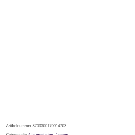
Artikelnummer
8703300170914703
Categorieën
Alle producten
,
Jassen