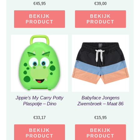
– vanaf 3 jaar – stuur tot
maat 98/104
€
45,95
€
39,00
70 cm – geschikt tot
40kg – dino ontwerp –
BEKIJK
BEKIJK
step
PRODUCT
PRODUCT
Jippie’s My Carry Potty
Babyface Jongens
Plaspotje – Dino
Zwembroek – Maat 86
€
33,17
€
15,95
BEKIJK
BEKIJK
PRODUCT
PRODUCT