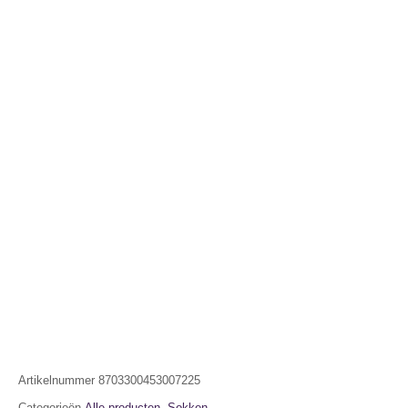
Artikelnummer
8703300453007225
Categorieën
Alle producten
,
Sokken