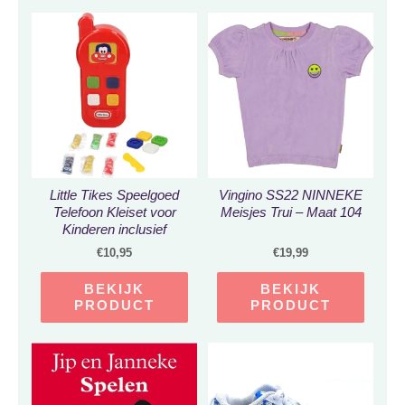
Little Tikes Speelgoed
Vingino SS22 NINNEKE
Telefoon Kleiset voor
Meisjes Trui – Maat 104
Kinderen inclusief
Deegmes, Vormpjes en
€
10,95
€
19,99
Klei – Vanaf 3 Jaar –
Rood – 35 x 19 x 9 cm |
BEKIJK
BEKIJK
Speeltelefoon | Speel
PRODUCT
PRODUCT
Smartphone | Play
Phone Dough Set