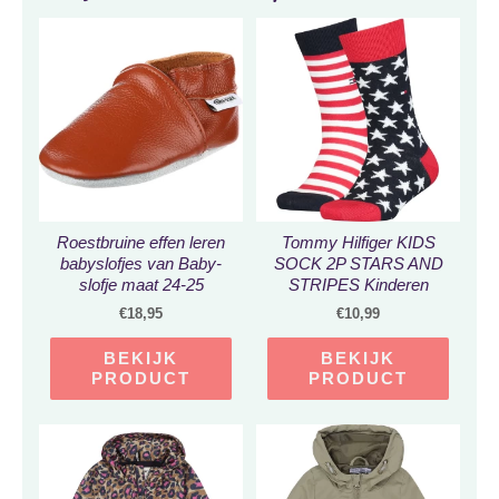
Roestbruine effen leren
Tommy Hilfiger KIDS
babyslofjes van Baby-
SOCK 2P STARS AND
slofje maat 24-25
STRIPES Kinderen
Sokken Maat 23-26
€
18,95
€
10,99
BEKIJK
BEKIJK
PRODUCT
PRODUCT