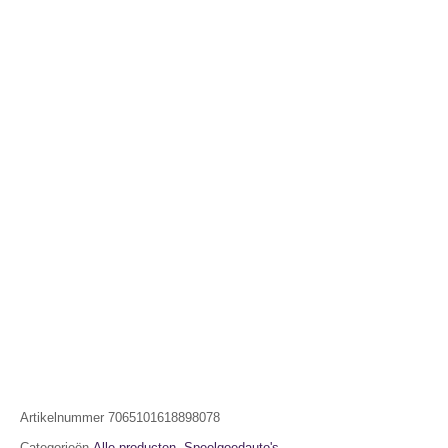
Artikelnummer
7065101618898078
Categorieën
Alle producten
,
Speelgoedauto's