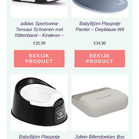
adidas Sportswear
BabyBjörn Plaspotje
Tensaur Schoenen met
Pienter – Diepblauw-Wit
Klittenband – Kinderen –
Zwart – 26
€
32,99
€
34,90
BEKIJK
BEKIJK
PRODUCT
PRODUCT
BabyBjörn Plaspotje
Jollein Billendoekjes Box