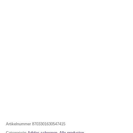
Artikelnummer
8703301630547415
Categorieën
Adidas schoenen
,
Alle producten