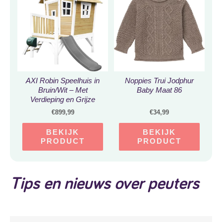
AXI Robin Speelhuis in
Noppies Trui Jodphur
Bruin/Wit – Met
Baby Maat 86
Verdieping en Grijze
Glijbaan – Speelhuisje
€
899,99
€
34,99
voor de tuin / buiten –
FSC hout – Speeltoestel
BEKIJK
BEKIJK
voor kinderen
PRODUCT
PRODUCT
Tips en nieuws over peuters