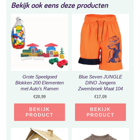
Bekijk ook eens deze producten
Grote Speelgoed
Blue Seven JUNGLE
Blokken 200 Elementen
DINO Jongens
met Auto’s Ramen
Zwembroek Maat 104
Deuren, Bomen,
€
20,99
€
17,09
Verkeersborden
BEKIJK
BEKIJK
PRODUCT
PRODUCT