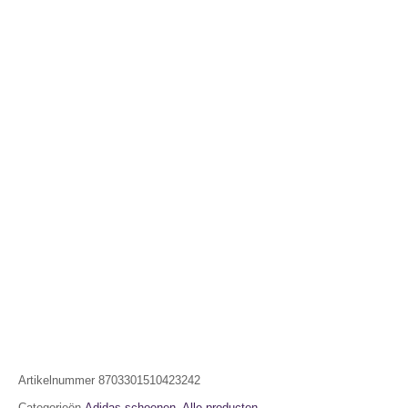
Artikelnummer
8703301510423242
Categorieën
Adidas schoenen
,
Alle producten