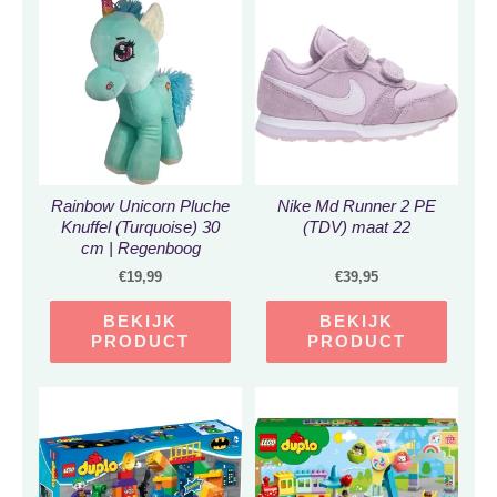
Rainbow Unicorn Pluche
Nike Md Runner 2 PE
Knuffel (Turquoise) 30
(TDV) maat 22
cm | Regenboog
Eenhoorn Peluche Plush
€
19,99
€
39,95
Toy | Speelgoed
Knuffeldier Knuffelpop
BEKIJK
BEKIJK
voor kinderen | Extra
PRODUCT
PRODUCT
zacht en lief knuffeltje