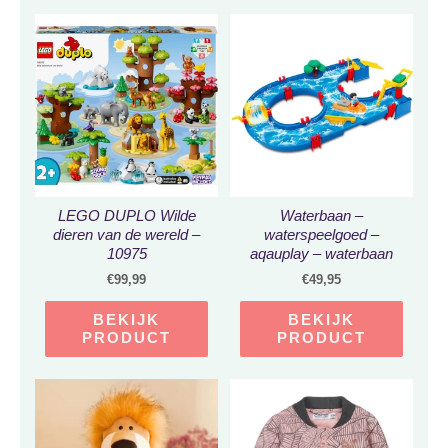
LEGO DUPLO Wilde
Waterbaan –
dieren van de wereld –
waterspeelgoed –
10975
aqauplay – waterbaan
aqauplay – waterbaan
€
99,99
€
49,95
speelgoed –
waterspeelgoed kinderen
BEKIJK
BEKIJK
/ buiten – 39 delig
PRODUCT
PRODUCT