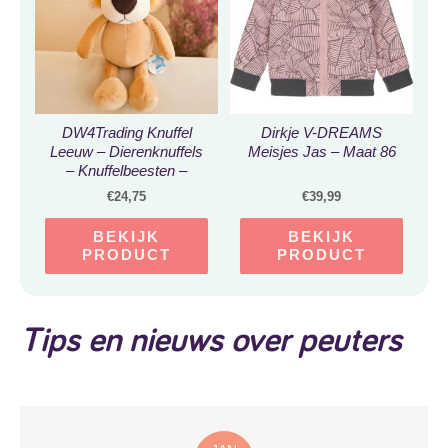
DW4Trading Knuffel
Dirkje V-DREAMS
Leeuw – Dierenknuffels
Meisjes Jas – Maat 86
– Knuffelbeesten –
Pluche Speelgoed – 25
€
24,75
€
39,99
cm
BEKIJK
BEKIJK
PRODUCT
PRODUCT
Tips en nieuws over peuters