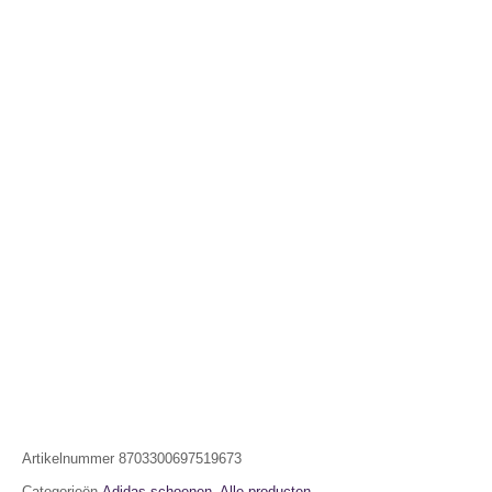
Artikelnummer
8703300697519673
Categorieën
Adidas schoenen
,
Alle producten