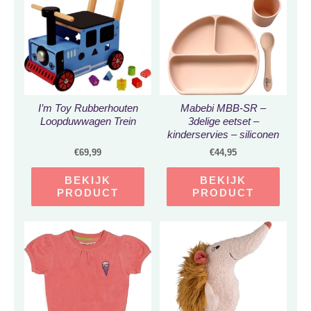
I’m Toy Rubberhouten
Mabebi MBB-SR –
Loopduwwagen Trein
3delige eetset –
kinderservies – siliconen
bord – siliconen lepel –
€
69,99
€
44,95
siliconen beker
BEKIJK
BEKIJK
PRODUCT
PRODUCT