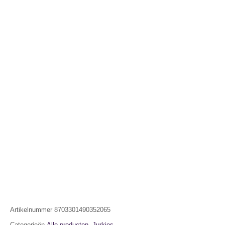
Artikelnummer
8703301490352065
Categorieën
Alle producten
,
Jurkjes