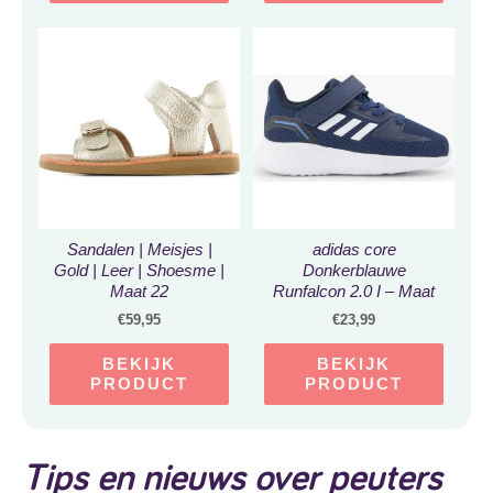
Sandalen | Meisjes |
adidas core
Gold | Leer | Shoesme |
Donkerblauwe
Maat 22
Runfalcon 2.0 I – Maat
22
€
59,95
€
23,99
BEKIJK
BEKIJK
PRODUCT
PRODUCT
Tips en nieuws over peuters