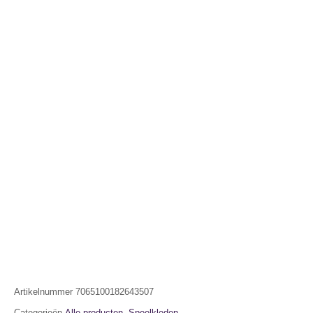
Artikelnummer
7065100182643507
Categorieën
Alle producten
,
Speelkleden