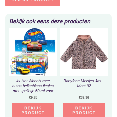
Bekijk ook eens deze producten
4x Hot Wheels race
Babyface Meisjes Jas –
autos bellenblaas flesjes
Maat 92
met spelletje 60 ml voor
kinderen –
€
9,85
€
39,96
Uitdeelspeelgoed –
Grabbelton speelgoed
BEKIJK
BEKIJK
PRODUCT
PRODUCT