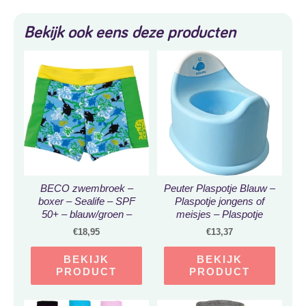
Bekijk ook eens deze producten
BECO zwembroek –
Peuter Plaspotje Blauw –
boxer – Sealife – SPF
Plaspotje jongens of
50+ – blauw/groen –
meisjes – Plaspotje
maat 104
peuter – Toilettrainer
€
18,95
€
13,37
BEKIJK
BEKIJK
PRODUCT
PRODUCT