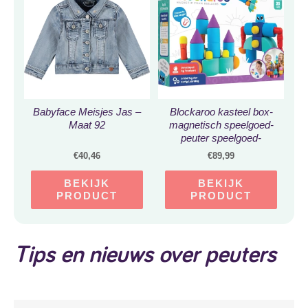
Babyface Meisjes Jas –
Blockaroo kasteel box-
Maat 92
magnetisch speelgoed-
peuter speelgoed-
speelgoed 3
€
40,46
€
89,99
jaar/4jaar/5jaar-
speelgoed jongens en
BEKIJK
BEKIJK
meisjes- badspeelgoed
PRODUCT
PRODUCT
Tips en nieuws over peuters