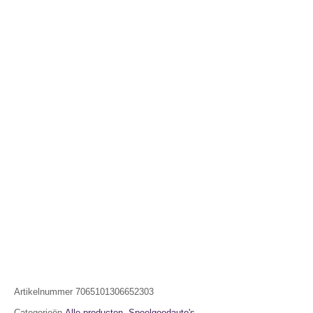
Artikelnummer
7065101306652303
Categorieën
Alle producten
,
Speelgoedauto's