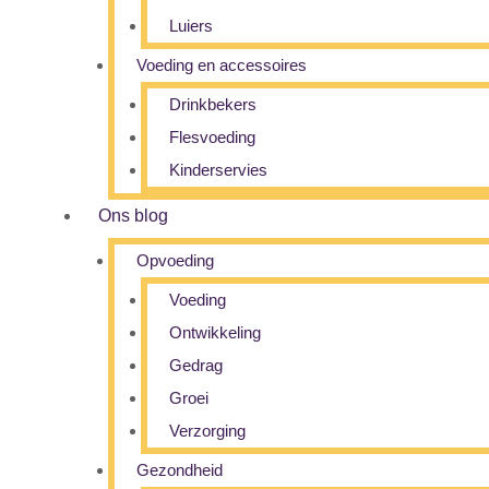
Luiers
Voeding en accessoires
Drinkbekers
Flesvoeding
Kinderservies
Ons blog
Opvoeding
Voeding
Ontwikkeling
Gedrag
Groei
Verzorging
Gezondheid