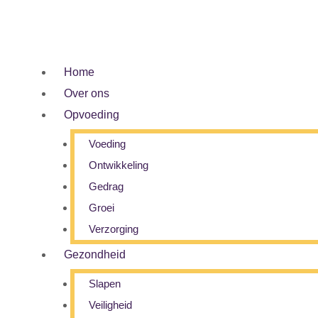
Ga
naar
de
Home
inhoud
Over ons
Opvoeding
Voeding
Ontwikkeling
Gedrag
Groei
Verzorging
Gezondheid
Slapen
Veiligheid