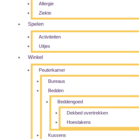
Allergie
Ziekte
Spelen
Activiteiten
Uitjes
Winkel
Peuterkamer
Bureaus
Bedden
Beddengoed
Dekbed overtrekken
Hoeslakens
Kussens