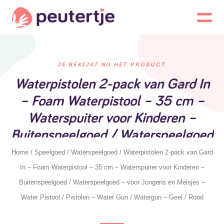
JE BEKIJKT NU HET PRODUCT
Waterpistolen 2-pack van Gard In
– Foam Waterpistool – 35 cm –
Waterspuiter voor Kinderen –
Buitenspeelgoed / Waterspeelgoed
– voor Jongens en Meisjes – Water
Home
/
Speelgoed
/
Waterspeelgoed
/ Waterpistolen 2-pack van Gard
Pistool / Pistolen – Water Gun /
In – Foam Waterpistool – 35 cm – Waterspuiter voor Kinderen –
Watergun – Geel / Rood
Buitenspeelgoed / Waterspeelgoed – voor Jongens en Meisjes –
Water Pistool / Pistolen – Water Gun / Watergun – Geel / Rood