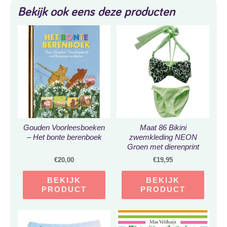
Bekijk ook eens deze producten
Gouden Voorleesboeken
Maat 86 Bikini
– Het bonte berenboek
zwemkleding NEON
Groen met dierenprint
badkleding baby en kind
€
20,00
€
19,95
fel groen zwem kleding
tijgerprint
BEKIJK
BEKIJK
PRODUCT
PRODUCT