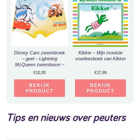
Disney Cars zwembroek
Kikker – Mijn mooiste
– geel – Lightning
voorleesboek van Kikker
McQueen zwemboxer –
maat 86
€
12,95
€
17,99
BEKIJK
BEKIJK
PRODUCT
PRODUCT
Tips en nieuws over peuters