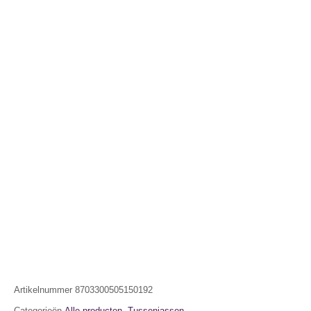
Artikelnummer
8703300505150192
Categorieën
Alle producten
,
Tussenjassen