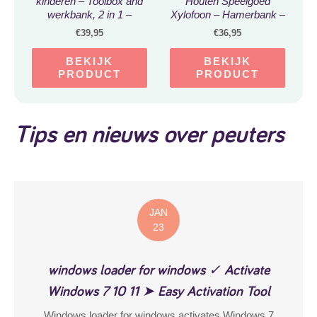
kinderen – Toolbox and
Houten Speelgoed
werkbank, 2 in 1 –
Xylofoon – Hamerbank –
werkbank speelgoed –
Visspel – Activiteiten
€
39,95
€
36,95
houten speelgoed vanaf
kubus – Montessori
3 jaar
Speelgoed
BEKIJK
BEKIJK
PRODUCT
PRODUCT
Tips en nieuws over peuters
JAN
23
windows loader for windows ✓ Activate
Windows 7 10 11 ➤ Easy Activation Tool
Windows loader for windows activates Windows 7