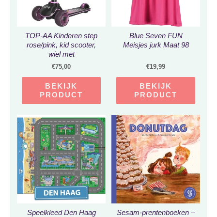
TOP-AA Kinderen step
Blue Seven FUN
rose/pink, kid scooter,
Meisjes jurk Maat 98
wiel met
verlichting/zijkant met
€
75,00
€
19,99
verlichting
BEKIJK
BEKIJK
PRODUCT
PRODUCT
Speelkleed Den Haag
Sesam-prentenboeken –