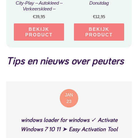
City-Play – Autokleed –
Donutdag
Verkeerskleed –
Speelmat Den Haag
€
39,95
€
12,95
BEKIJK
BEKIJK
PRODUCT
PRODUCT
Tips en nieuws over peuters
JAN
23
windows loader for windows ✓ Activate
Windows 7 10 11 ➤ Easy Activation Tool