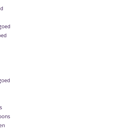
ed
lgoed
oed
goed
s
oons
en