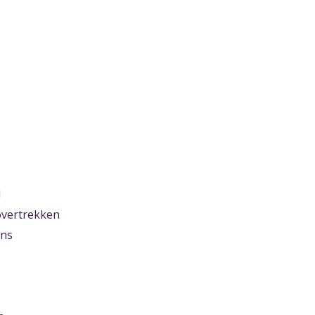
d
vertrekken
ens