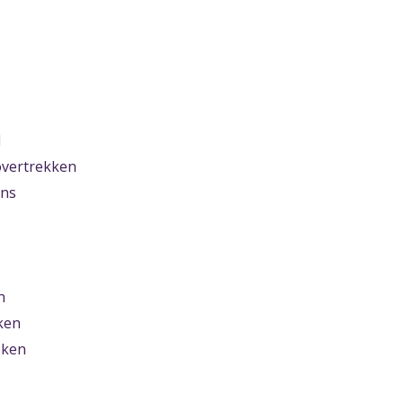
d
vertrekken
ens
n
ken
eken