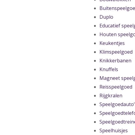
Buitenspeelgo
Duplo
Educatief spee
Houten speelg
Keukentjes
Klimspeelgoed
Knikkerbanen
Knuffels
Magneet speel
Reisspeelgoed
Rijgkralen
Speelgoedauto’
Speelgoedtelef
Speelgoedtrein
Speelhuisjes