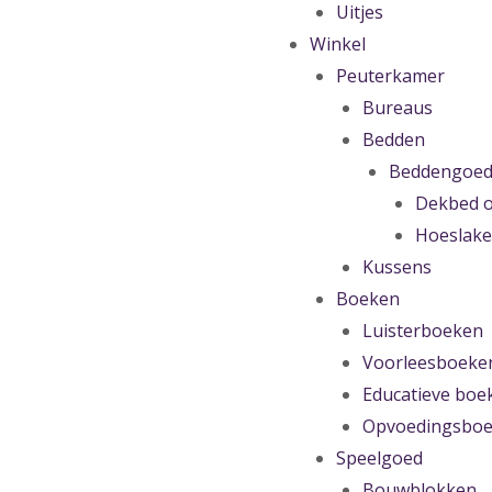
Uitjes
Winkel
Peuterkamer
Bureaus
Bedden
Beddengoe
Dekbed o
Hoeslak
Kussens
Boeken
Luisterboeken
Voorleesboeke
Educatieve boe
Opvoedingsbo
Speelgoed
Bouwblokken