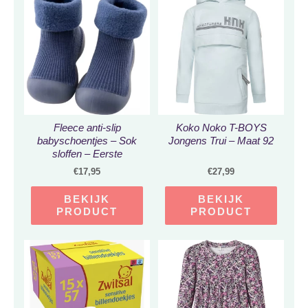
Fleece anti-slip
Koko Noko T-BOYS
babyschoentjes – Sok
Jongens Trui – Maat 92
sloffen – Eerste
loopschoentjes van
€
17,95
€
27,99
Baby-Slofje – Effen
blauw maat 26/27
BEKIJK
BEKIJK
PRODUCT
PRODUCT