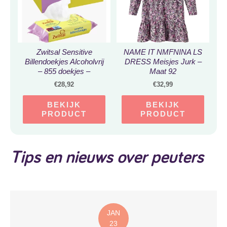
Zwitsal Sensitive
NAME IT NMFNINA LS
Billendoekjes Alcoholvrij
DRESS Meisjes Jurk –
– 855 doekjes –
Maat 92
Voordeelverpakking
€
28,92
€
32,99
BEKIJK
BEKIJK
PRODUCT
PRODUCT
Tips en nieuws over peuters
JAN
23