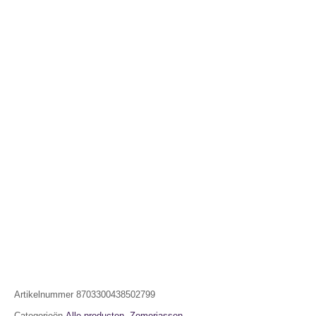
Artikelnummer
8703300438502799
Categorieën
Alle producten
,
Zomerjassen