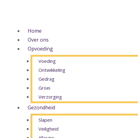
Ga
naar
de
inhoud
Home
Over ons
Opvoeding
Voeding
Ontwikkeling
Gedrag
Groei
Verzorging
Gezondheid
Slapen
Veiligheid
Allergie