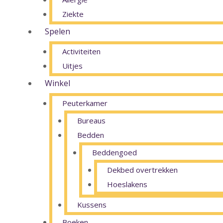
Ziekte
Spelen
Activiteiten
Uitjes
Winkel
Peuterkamer
Bureaus
Bedden
Beddengoed
Dekbed overtrekken
Hoeslakens
Kussens
Boeken