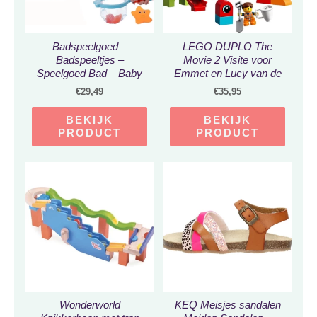
Badspeelgoed –
LEGO DUPLO The
Badspeeltjes –
Movie 2 Visite voor
Speelgoed Bad – Baby
Emmet en Lucy van de
cadeau – Peuter cadeau
DUPLO Planeet – 10895
€
29,49
€
35,95
– Baby, Peuter, Kleuter –
0, 1, 2, 3, 4, 5 Jaar –
BEKIJK
BEKIJK
Krab met Bubbels en
PRODUCT
PRODUCT
Muziek , Schepnetje met
Knijpdiertjes ,
Opwindbare Schildpad –
Waterspeelgoed –
Bewegend Speelgoed
Wonderworld
KEQ Meisjes sandalen