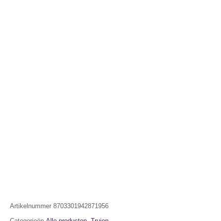
Artikelnummer
8703301942871956
Categorieën
Alle producten
,
Truien