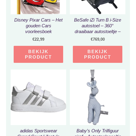
Disney Pixar Cars – Het
BeSafe iZi Turn B i-Size
gouden Cars
autostoel – 360°
voorleesboek
draaibaar autostoeltje –
groep 0+1 autostoel –
€
22,99
€
769,00
Autozitje geboorte tot 4
jaar – Cloud Mélange
BEKIJK
BEKIJK
PRODUCT
PRODUCT
adidas Sportswear
Baby’s Only Trilfiguur