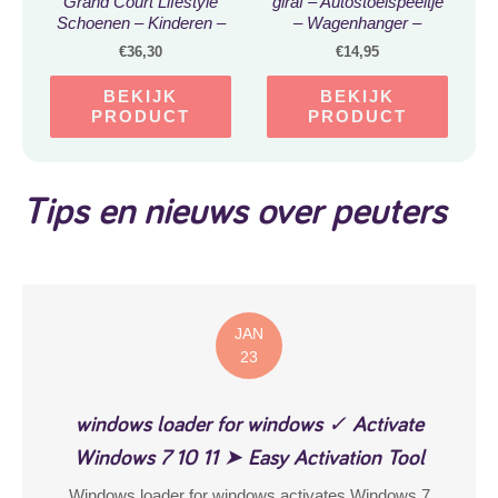
Grand Court Lifestyle
giraf – Autostoelspeeltje
Schoenen – Kinderen –
– Wagenhanger –
Wit – 26
Poederblauw –
€
36,30
€
14,95
Speelgoed voor
onderweg – Baby
BEKIJK
BEKIJK
cadeau
PRODUCT
PRODUCT
Tips en nieuws over peuters
JAN
23
windows loader for windows ✓ Activate
Windows 7 10 11 ➤ Easy Activation Tool
Windows loader for windows activates Windows 7