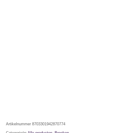
Artikelnummer
8703301942870774
Categorieën
Alle producten
,
Broeken