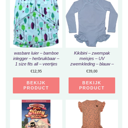
wasbare luier – bamboe
Kikibini – zwempak
inlegger – herbruikbaar –
meisjes – UV
1 size fits all – veertjes
zwemkleding – blauw –
print – van 3 t/m 18 kg –
maat 92/98
€
12,95
€
39,00
verstelbaar en
herbruikbaar –
BEKIJK
BEKIJK
pocketluier – ecofriendly
PRODUCT
PRODUCT
– voordeliger dan
wegwerp luiers