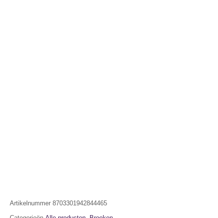
Artikelnummer
8703301942844465
Categorieën
Alle producten
,
Broeken