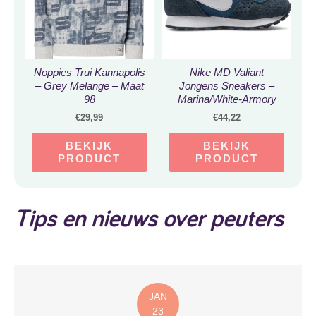
Noppies Trui Kannapolis
Nike MD Valiant
– Grey Melange – Maat
Jongens Sneakers –
98
Marina/White-Armory
Navy – Maat 27
€
29,99
€
44,22
BEKIJK
BEKIJK
PRODUCT
PRODUCT
Tips en nieuws over peuters
JAN
23