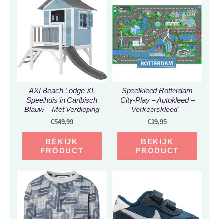
AXI Beach Lodge XL
Speelkleed Rotterdam
Speelhuis in Caribisch
City-Play – Autokleed –
Blauw – Met Verdieping
Verkeerskleed –
en Grijze Glijbaan –
Speelmat Rotterdam
€
549,99
€
39,95
Speelhuisje voor de tuin /
buiten – FSC hout –
BEKIJK
BEKIJK
Speeltoestel voor
PRODUCT
PRODUCT
kinderen